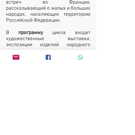
встреч во Франции,
рассказывающий о малых и больших
народах, населяющих территорию
Российской Федерации.
В
программу
цикла входят
художественные выставки,
экспозиции изделий народного
промысла, выступления этнических
и народных ансамблей.
Для того, чтобы
принять участие
в
проекте, присылайте на наш
электронный адрес краткое резюме
с описанием того, чем Вы можете
порадовать и удивить французскую
публику.
Мы рады знакомству с Вами!