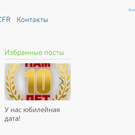
Вой
CFR
Контакты
Избранные посты
У нас юбилейная
Интервью
дата!
"Наследие
Талантов"