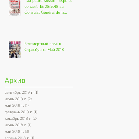
"Ma petite Russie". Expo et
concert. 15/06/2018 au
Consulat Général de la
Russie à Strasbo
Бессмертный полк в
Страсбурге. Май 2018
Архив
сентябрь 2019 г.
(1)
1 пост
июнь 2019 г.
(2)
2 поста
май 2019 г.
(1)
1 пост
февраль 2019 г.
(1)
1 пост
декабрь 2018 г.
(2)
2 поста
июнь 2018 г.
(1)
1 пост
май 2018 г.
(3)
3 поста
апрель 2018 г.
(1)
1 пост