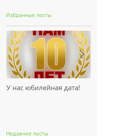
Избранные посты
У нас юбилейная дата!
Интервью "Н
Талантов"
Недавние посты