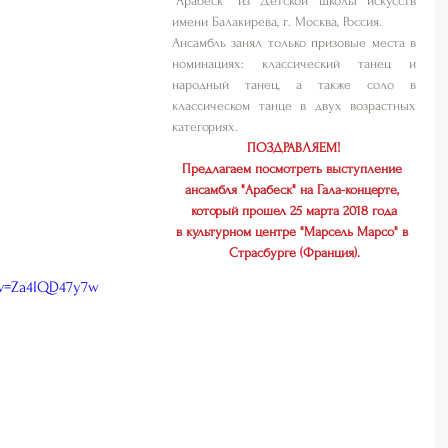
"Арабеск" из Детской школы искусств 
имени Балакирева, г. Москва, Россия.
Ансамбль занял только призовые места в 
номинациях: классический танец и 
народный танец, а также соло в 
классическом танце в двух возрастных 
категориях.
ПОЗДРАВЛЯЕМ!
Предлагаем посмотреть выступление 
ансамбля "Арабеск" на Гала-концерте, 
который прошел 25 марта 2018 года
в культурном центре "Марсель Марсо" в 
Страсбурге (Франция).
?v=Za4IQD47y7w