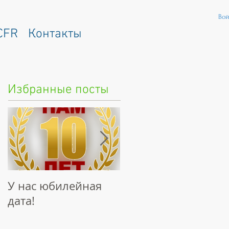
Вой
CFR
Контакты
Избранные посты
У нас юбилейная
Интервью
дата!
"Наследие
Талантов"