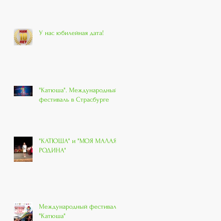
У нас юбилейная дата!
"Катюша". Международный
фестиваль в Страсбурге
"КАТЮША" и "МОЯ МАЛАЯ
РОДИНА"
Международный фестиваль
"Катюша"