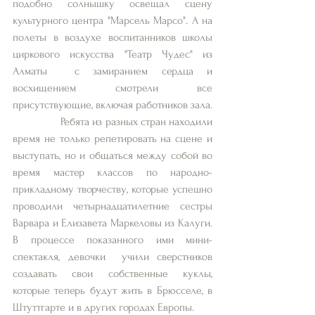
подобно солнышку освещал сцену 
культурного центра "Марсель Марсо". А на 
полеты в воздухе воспитанников школы 
циркового искусства "Театр Чудес" из 
Алматы  с замиранием сердца и 
восхищением смотрели все 
присутствующие, включая работников зала.
                Ребята из разных стран находили 
время не только репетировать на сцене и 
выступать, но и общаться между собой во 
время мастер классов по народно-
прикладному творчеству, которые успешно 
проводили четырнадцатилетние сестры 
Варвара и Елизавета Маркеловы из Калуги. 
В процессе показанного ими мини-
спектакля, девочки  учили сверстников 
создавать свои собственные куклы, 
которые теперь будут жить в Брюсселе, в 
Штуттгарте и в других городах Европы.