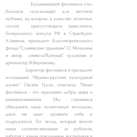
                Кульминацией фестиваля стал 
большой гала-концерт для местной 
публики, на котором, в качестве почетных 
гостей,  присутствовали заместитель 
Генерального консула РФ в Страсбурге 
А.Аминов, президент Благотворительного 
фонда "Славянские традиции" О. Мочалина 
и автор  символа"Катюша", художник и 
архитектор М.Веременко.
                Директор фестиваля и президент 
ассоциации "Франко-русский культурный 
альянс" Оксана Гулле, отметила: "Наши 
фестивали - это праздники добра, мира и 
взаимопонимания. Мы стремимся 
объединять нашу талантливую молодежь, 
даем им шанс проявить себя и 
подружиться. Тот вклад, который вносят 
наши соотечественники за рубежом, 
работая с юным поколением, воспитывая в 