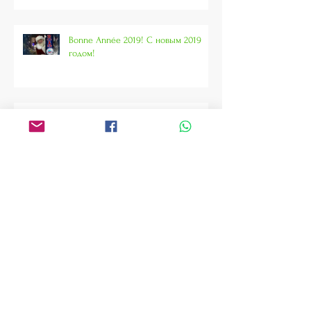
Bonne Année 2019! С новым 2019
годом!
VIII Форум соотечественников во
Франции, Париж, 30/11 - 01/12 2018
"Моя маленькая Русь". Выставка и
концерт.
"Ma petite Russie". Expo et concert.