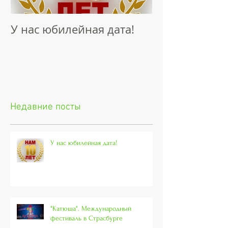
У нас юбилейная дата!
Интервью "Н
Талантов"
Недавние посты
У нас юбилейная дата!
"Катюша". Международный
фестиваль в Страсбурге