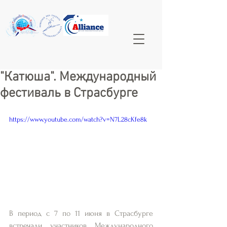
"Катюша". Международный
фестиваль в Страсбурге
https://www.youtube.com/watch?v=N7L28cKfe8k
В период с 7 по 11 июня в Страсбурге 
встречали участников Международного 