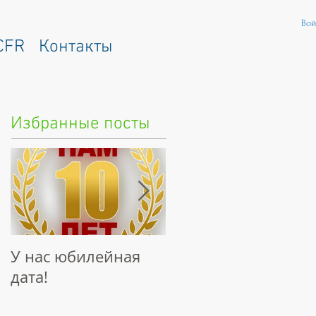
Вой
CFR
Контакты
Избранные посты
У нас юбилейная
Интервью
дата!
"Наследие
Талантов"