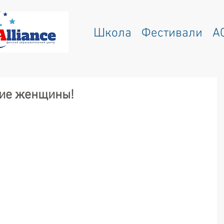
Школа
Фестивали
A
гие женщины!