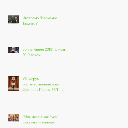
Интервью "Наследие
Талантов"
Bonne Année 2019! С новым
2019 годом!
VIII Форум
соотечественников во
Франции, Париж, 30/11 -
01/12 2018
"Моя маленькая Русь".
Выставка и концерт.