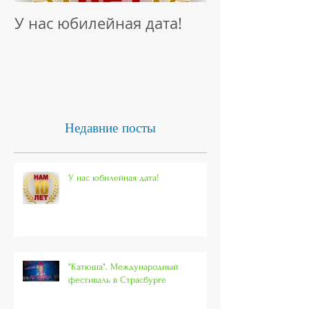
У нас юбилейная дата!
Интервью "Н
Талантов"
Недавние посты
У нас юбилейная дата!
"Катюша". Международный
фестиваль в Страсбурге