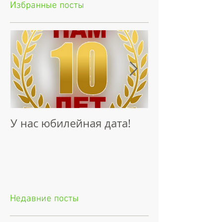
Избранные посты
У нас юбилейная дата!
Интервью "Н
Талантов"
Недавние посты